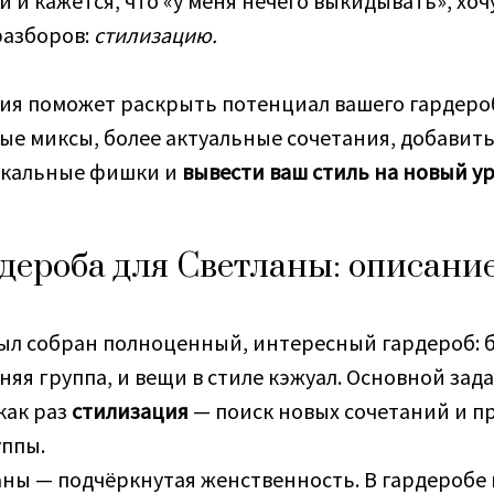
 и кажется, что «у меня нечего выкидывать», хоч
разборов:
стилизацию.
ия поможет раскрыть потенциал вашего гардеро
ые миксы, более актуальные сочетания, добавит
икальные фишки и
вывести ваш стиль на новый у
дероба для Светланы: описани
ыл собран полноценный, интересный гардероб: б
няя группа, и вещи в стиле кэжуал. Основной зад
как раз
стилизация
— поиск новых сочетаний и 
уппы.
аны — подчёркнутая женственность. В гардеробе