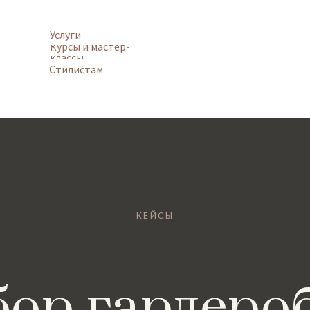
Услуги
Курсы и мастер-
классы
Стилистам
КЕЙСЫ
бор гардероб