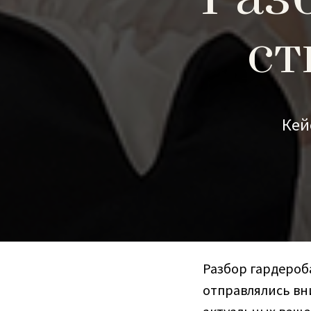
ст
Кей
Разбор гардероба
отправлялись вни