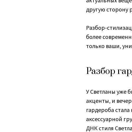
актуальных вещей
другую сторону 
Разбор-стилизац
более современн
только ваши, ун
Разбор гар
У Светланы уже б
акценты, и вечер
гардероба стала 
аксессуарной гр
ДНК стиля Светл