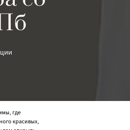
СПб
ации
ммы, где
много красивых,